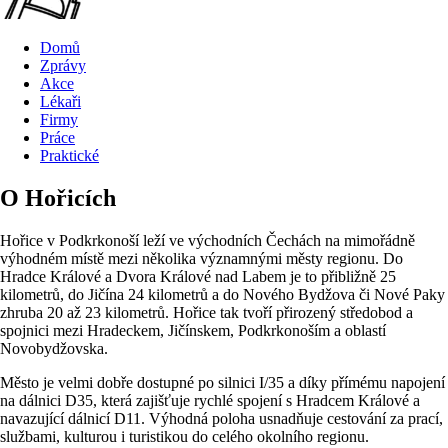
Domů
Zprávy
Akce
Lékaři
Firmy
Práce
Praktické
O Hořicích
Hořice v Podkrkonoší leží ve východních Čechách na mimořádně
výhodném místě mezi několika významnými městy regionu. Do
Hradce Králové a Dvora Králové nad Labem je to přibližně 25
kilometrů, do Jičína 24 kilometrů a do Nového Bydžova či Nové Paky
zhruba 20 až 23 kilometrů. Hořice tak tvoří přirozený středobod a
spojnici mezi Hradeckem, Jičínskem, Podkrkonoším a oblastí
Novobydžovska.
Město je velmi dobře dostupné po silnici I/35 a díky přímému napojení
na dálnici D35, která zajišťuje rychlé spojení s Hradcem Králové a
navazující dálnicí D11. Výhodná poloha usnadňuje cestování za prací,
službami, kulturou i turistikou do celého okolního regionu.