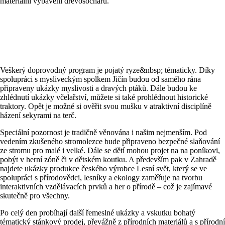
materiální vybavení dřevosochařů.
Veškerý doprovodný program je pojatý ryze&nbsp; tématicky. Díky
spolupráci s mysliveckým spolkem Jičín budou od samého rána
připraveny ukázky myslivosti a dravých ptáků. Dále budou ke
zhlédnutí ukázky včelařství, můžete si také prohlédnout historické
traktory. Opět je možné si ověřit svou mušku v atraktivní disciplíně
házení sekyrami na terč.
Speciální pozornost je tradičně věnována i našim nejmenším. Pod
vedením zkušeného stromolezce bude připraveno bezpečné slaňování
ze stromu pro malé i velké. Dále se dětí mohou projet na na poníkovi,
pobýt v herní zóně či v dětském koutku. A především pak v Zahradě
najdete ukázky produkce českého výrobce Lesní svět, který se ve
spolupráci s přírodovědci, lesníky a ekology zaměřuje na tvorbu
interaktivních vzdělávacích prvků a her o přírodě – což je zajímavé
skutečně pro všechny.
Po celý den probíhají další řemeslné ukázky a vskutku bohatý
tématický stánkový prodej, převážně z přírodních materiálů a s přírodní