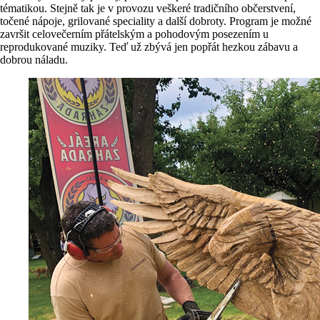
tématikou. Stejně tak je v provozu veškeré tradičního občerstvení,
točené nápoje, grilované speciality a další dobroty. Program je možné
završit celovečerním přátelským a pohodovým posezením u
reprodukované muziky. Teď už zbývá jen popřát hezkou zábavu a
dobrou náladu.