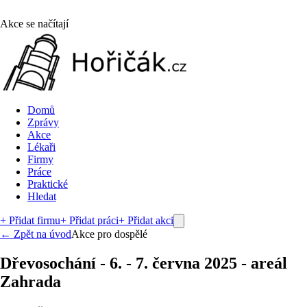
Akce se načítají
Domů
Zprávy
Akce
Lékaři
Firmy
Práce
Praktické
Hledat
+ Přidat firmu
+ Přidat práci
+ Přidat akci
← Zpět na úvod
Akce pro dospělé
Dřevosochání - 6. - 7. června 2025 - areál
Zahrada