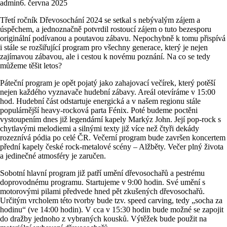
admin
6. června 2025
Třetí ročník Dřevosochání 2024 se setkal s nebývalým zájem a
úspěchem, a jednoznačně potvrdil rostoucí zájem o tuto bezesporu
originální podívanou a poutavou zábavu. Nepochybně k tomu přispívá
i stále se rozšiřující program pro všechny generace, který je nejen
zajímavou zábavou, ale i cestou k novému poznání. Na co se tedy
můžeme těšit letos?
Páteční program je opět pojatý jako zahajovací večírek, který potěší
nejen každého vyznavače hudební zábavy. Areál otevíráme v 15:00
hod. Hudební část odstartuje energická a v našem regionu stále
populárnější heavy-rocková parta Fénix. Poté budeme poctěni
vystoupením dnes již legendární kapely Markýz John. Její pop-rock s
chytlavými melodiemi a silnými texty již více než čtyři dekády
rozeznívá pódia po celé ČR. Večerní program bude završen koncertem
přední kapely české rock-metalové scény – Alžběty. Večer plný života
a jedinečné atmosféry je zaručen.
Sobotní hlavní program již patří umění dřevosochařů a pestrému
doprovodnému programu. Startujeme v 9:00 hodin. Své umění s
motorovými pilami předvede hned pět zkušených dřevosochařů.
Určitým vrcholem této tvorby bude tzv. speed carving, tedy „socha za
hodinu“ (ve 14:00 hodin). V cca v 15:30 hodin bude možné se zapojit
do dražby jednoho z vybraných kousků. Výtěžek bude použit na