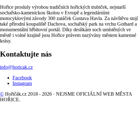
Hořice prosluly výrobou tradičních hořických trubiček, nejstarší
sochařsko-kamenickou školou v Evropě a legendárními
motocyklovými závody 300 zatáček Gustava Havla. Za návštěvu stojí
také přírodní koupaliště Dachova, sochařský park na vrchu Gothard a
monumentální hřbitovní portál. Díky desítkám soch umístěných ve
městě i volné krajině jsou Hořice právem nazývány městem kamenné
krásy.
Kontaktujte nás
info@horicak.cz
Facebook
Instagram
©
Hořičák.cz 2018 - 2026 · NEJSME OFICIÁLNÍ WEB MĚSTA
HOŘICE.