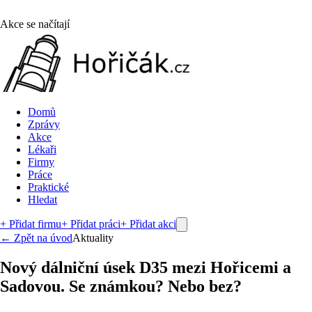
Akce se načítají
Domů
Zprávy
Akce
Lékaři
Firmy
Práce
Praktické
Hledat
+ Přidat firmu
+ Přidat práci
+ Přidat akci
← Zpět na úvod
Aktuality
Nový dálniční úsek D35 mezi Hořicemi a
Sadovou. Se známkou? Nebo bez?