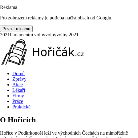
Reklama
Pro zobrazení reklamy je potřeba načíst obsah od Googlu.
Povolit reklamu
2021
Parlamentní volby
volby
volby 2021
Domů
Zprávy
Akce
Lékaři
Firmy
Práce
Praktické
O Hořicích
Hořice v Podkrkonoší leží ve východních Čechách na mimořádně