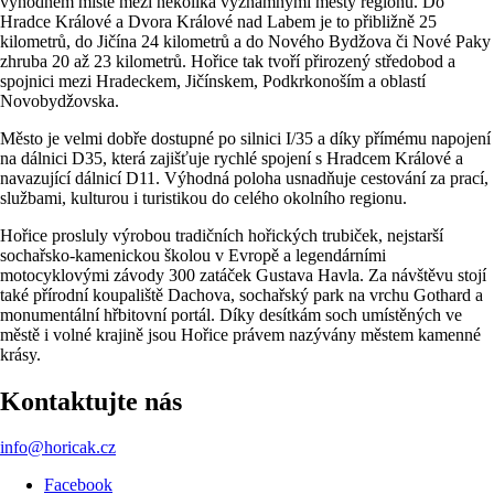
výhodném místě mezi několika významnými městy regionu. Do
Hradce Králové a Dvora Králové nad Labem je to přibližně 25
kilometrů, do Jičína 24 kilometrů a do Nového Bydžova či Nové Paky
zhruba 20 až 23 kilometrů. Hořice tak tvoří přirozený středobod a
spojnici mezi Hradeckem, Jičínskem, Podkrkonoším a oblastí
Novobydžovska.
Město je velmi dobře dostupné po silnici I/35 a díky přímému napojení
na dálnici D35, která zajišťuje rychlé spojení s Hradcem Králové a
navazující dálnicí D11. Výhodná poloha usnadňuje cestování za prací,
službami, kulturou i turistikou do celého okolního regionu.
Hořice prosluly výrobou tradičních hořických trubiček, nejstarší
sochařsko-kamenickou školou v Evropě a legendárními
motocyklovými závody 300 zatáček Gustava Havla. Za návštěvu stojí
také přírodní koupaliště Dachova, sochařský park na vrchu Gothard a
monumentální hřbitovní portál. Díky desítkám soch umístěných ve
městě i volné krajině jsou Hořice právem nazývány městem kamenné
krásy.
Kontaktujte nás
info@horicak.cz
Facebook