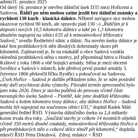
admin
31. prosince 2025
Od úterý 16. prosince je otevřen dálniční úsek D35 mezi Hořicemi a
Sadovou.
Řidiči po něm mohou zatím jezdit bez dálniční známky a
rychlostí 130 km/h - klasická dálnice.
Některé navigace sice mohou
ukazovat rychlost 90 km/h, ale opravdu platí 130 :-) „
Řidičům je k
dispozici nových 10,5 kilometru dálnice a také po 1,3 kilometru
dlouhém napojení na silnici I/35 až k mimoúrovňové křižovatce
Sadová,
“ uvedlo Ředitelství silnic a dálnic. Na novém úseku dálnice je
také šest protihlukových stěn dlouhých dohromady skoro pět
kilometrů. Zajímavostí je, že na estakádě u obce Sadová vznikla
skleněná protihluková stěna s motivy, jež připomínají bitvu u Hradce
Králové z roku 1866 a obě bojující armády. Stěna je mezi obcemi
Sovětice a Sadová v místech, kde předvoj první pruské armády 3.
července 1866 překročil říčku Bystřici a pokračoval na Sadovou.
„
Úsek Hořice – Sadová je dalším příkladem toho, že se nám poslední
roky daří urychlovat dobu výstavby. Původní termín zprovoznění bylo
jaro roku 2026. Dnes je stavba puštěná do provozu včetně části
navazujícího úseku Sadová – Plotiště, kde jsme dodělali křižovatku
Sadová a kolem kilometru trasy dálnice, aby dálnice Hořice – Sadová
mohla být napojená na současnou silnici I/35,
“ doplnil Radek Mátl
generální ředitel ŘSD. Výstavba dálničního úseku za 2,4 miliardy
korun trvala dva roky. „
Součástí stavby je celkem 14 mostních objektů
včetně 350 metrů dlouhé estakády, mimoúrovňová křižovatka Hořice a
pět protihlukových stěn o celkové délce téměř pět kilometrů,
“ doplnila
mluvčí ŘSD Petra Drkulová.
Zdroj: redakce + ŘSD