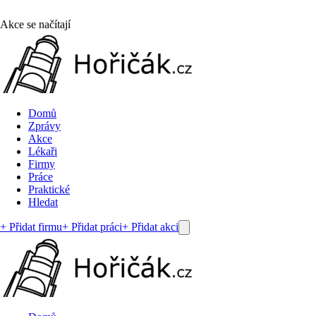
Akce se načítají
Domů
Zprávy
Akce
Lékaři
Firmy
Práce
Praktické
Hledat
+ Přidat firmu
+ Přidat práci
+ Přidat akci