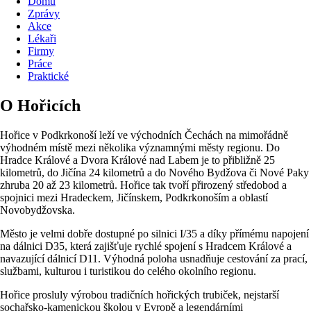
Domů
Zprávy
Akce
Lékaři
Firmy
Práce
Praktické
O Hořicích
Hořice v Podkrkonoší leží ve východních Čechách na mimořádně
výhodném místě mezi několika významnými městy regionu. Do
Hradce Králové a Dvora Králové nad Labem je to přibližně 25
kilometrů, do Jičína 24 kilometrů a do Nového Bydžova či Nové Paky
zhruba 20 až 23 kilometrů. Hořice tak tvoří přirozený středobod a
spojnici mezi Hradeckem, Jičínskem, Podkrkonoším a oblastí
Novobydžovska.
Město je velmi dobře dostupné po silnici I/35 a díky přímému napojení
na dálnici D35, která zajišťuje rychlé spojení s Hradcem Králové a
navazující dálnicí D11. Výhodná poloha usnadňuje cestování za prací,
službami, kulturou i turistikou do celého okolního regionu.
Hořice prosluly výrobou tradičních hořických trubiček, nejstarší
sochařsko-kamenickou školou v Evropě a legendárními