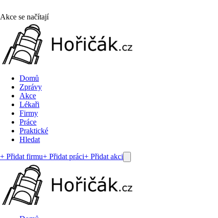
Akce se načítají
Domů
Zprávy
Akce
Lékaři
Firmy
Práce
Praktické
Hledat
+ Přidat firmu
+ Přidat práci
+ Přidat akci