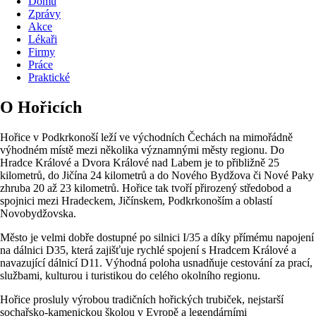
Domů
Zprávy
Akce
Lékaři
Firmy
Práce
Praktické
O Hořicích
Hořice v Podkrkonoší leží ve východních Čechách na mimořádně
výhodném místě mezi několika významnými městy regionu. Do
Hradce Králové a Dvora Králové nad Labem je to přibližně 25
kilometrů, do Jičína 24 kilometrů a do Nového Bydžova či Nové Paky
zhruba 20 až 23 kilometrů. Hořice tak tvoří přirozený středobod a
spojnici mezi Hradeckem, Jičínskem, Podkrkonoším a oblastí
Novobydžovska.
Město je velmi dobře dostupné po silnici I/35 a díky přímému napojení
na dálnici D35, která zajišťuje rychlé spojení s Hradcem Králové a
navazující dálnicí D11. Výhodná poloha usnadňuje cestování za prací,
službami, kulturou i turistikou do celého okolního regionu.
Hořice prosluly výrobou tradičních hořických trubiček, nejstarší
sochařsko-kamenickou školou v Evropě a legendárními