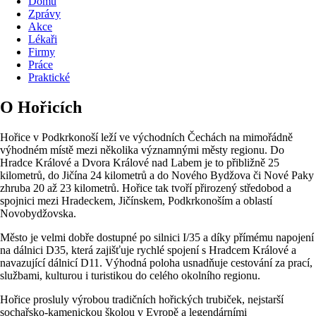
Domů
Zprávy
Akce
Lékaři
Firmy
Práce
Praktické
O Hořicích
Hořice v Podkrkonoší leží ve východních Čechách na mimořádně
výhodném místě mezi několika významnými městy regionu. Do
Hradce Králové a Dvora Králové nad Labem je to přibližně 25
kilometrů, do Jičína 24 kilometrů a do Nového Bydžova či Nové Paky
zhruba 20 až 23 kilometrů. Hořice tak tvoří přirozený středobod a
spojnici mezi Hradeckem, Jičínskem, Podkrkonoším a oblastí
Novobydžovska.
Město je velmi dobře dostupné po silnici I/35 a díky přímému napojení
na dálnici D35, která zajišťuje rychlé spojení s Hradcem Králové a
navazující dálnicí D11. Výhodná poloha usnadňuje cestování za prací,
službami, kulturou i turistikou do celého okolního regionu.
Hořice prosluly výrobou tradičních hořických trubiček, nejstarší
sochařsko-kamenickou školou v Evropě a legendárními