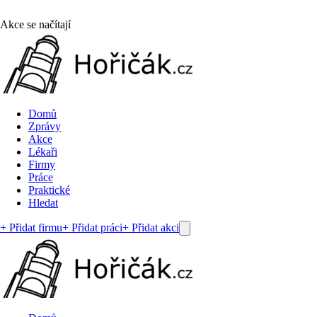
Akce se načítají
Domů
Zprávy
Akce
Lékaři
Firmy
Práce
Praktické
Hledat
+ Přidat firmu
+ Přidat práci
+ Přidat akci