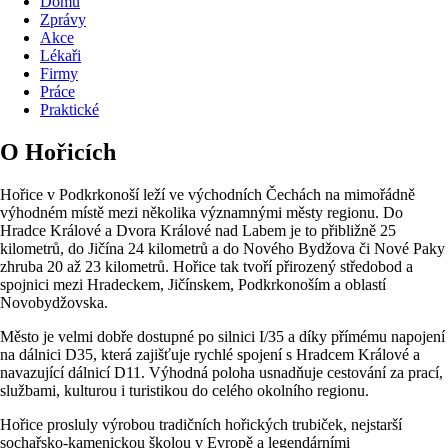
Domů
Zprávy
Akce
Lékaři
Firmy
Práce
Praktické
O Hořicích
Hořice v Podkrkonoší leží ve východních Čechách na mimořádně
výhodném místě mezi několika významnými městy regionu. Do
Hradce Králové a Dvora Králové nad Labem je to přibližně 25
kilometrů, do Jičína 24 kilometrů a do Nového Bydžova či Nové Paky
zhruba 20 až 23 kilometrů. Hořice tak tvoří přirozený středobod a
spojnici mezi Hradeckem, Jičínskem, Podkrkonoším a oblastí
Novobydžovska.
Město je velmi dobře dostupné po silnici I/35 a díky přímému napojení
na dálnici D35, která zajišťuje rychlé spojení s Hradcem Králové a
navazující dálnicí D11. Výhodná poloha usnadňuje cestování za prací,
službami, kulturou i turistikou do celého okolního regionu.
Hořice prosluly výrobou tradičních hořických trubiček, nejstarší
sochařsko-kamenickou školou v Evropě a legendárními