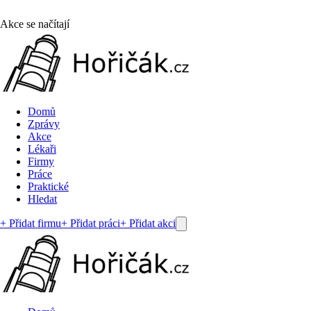
Akce se načítají
Domů
Zprávy
Akce
Lékaři
Firmy
Práce
Praktické
Hledat
+ Přidat firmu
+ Přidat práci
+ Přidat akci