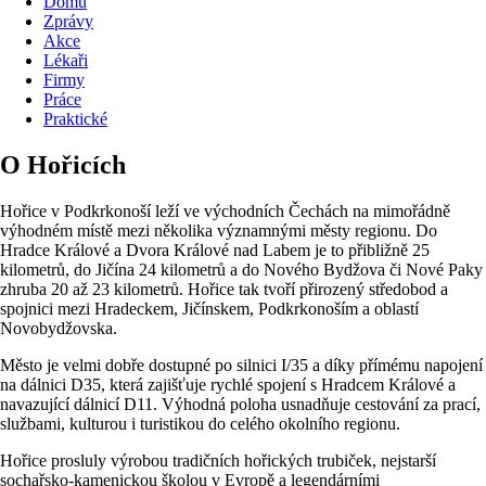
Domů
Zprávy
Akce
Lékaři
Firmy
Práce
Praktické
O Hořicích
Hořice v Podkrkonoší leží ve východních Čechách na mimořádně
výhodném místě mezi několika významnými městy regionu. Do
Hradce Králové a Dvora Králové nad Labem je to přibližně 25
kilometrů, do Jičína 24 kilometrů a do Nového Bydžova či Nové Paky
zhruba 20 až 23 kilometrů. Hořice tak tvoří přirozený středobod a
spojnici mezi Hradeckem, Jičínskem, Podkrkonoším a oblastí
Novobydžovska.
Město je velmi dobře dostupné po silnici I/35 a díky přímému napojení
na dálnici D35, která zajišťuje rychlé spojení s Hradcem Králové a
navazující dálnicí D11. Výhodná poloha usnadňuje cestování za prací,
službami, kulturou i turistikou do celého okolního regionu.
Hořice prosluly výrobou tradičních hořických trubiček, nejstarší
sochařsko-kamenickou školou v Evropě a legendárními