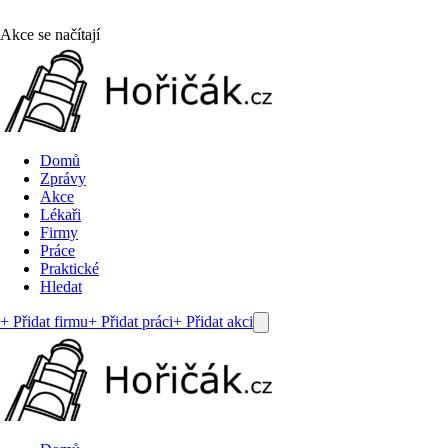
Akce se načítají
Domů
Zprávy
Akce
Lékaři
Firmy
Práce
Praktické
Hledat
+ Přidat firmu
+ Přidat práci
+ Přidat akci