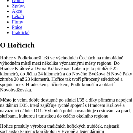
Domů
Zprávy
Akce
Lékaři
Firmy
Práce
Praktické
O Hořicích
Hořice v Podkrkonoší leží ve východních Čechách na mimořádně
výhodném místě mezi několika významnými městy regionu. Do
Hradce Králové a Dvora Králové nad Labem je to přibližně 25
kilometrů, do Jičína 24 kilometrů a do Nového Bydžova či Nové Paky
zhruba 20 až 23 kilometrů. Hořice tak tvoří přirozený středobod a
spojnici mezi Hradeckem, Jičínskem, Podkrkonoším a oblastí
Novobydžovska.
Město je velmi dobře dostupné po silnici I/35 a díky přímému napojení
na dálnici D35, která zajišťuje rychlé spojení s Hradcem Králové a
navazující dálnicí D11. Výhodná poloha usnadňuje cestování za prací,
službami, kulturou i turistikou do celého okolního regionu.
Hořice prosluly výrobou tradičních hořických trubiček, nejstarší
sochařsko-kamenickou školou v Evropě a legendárními