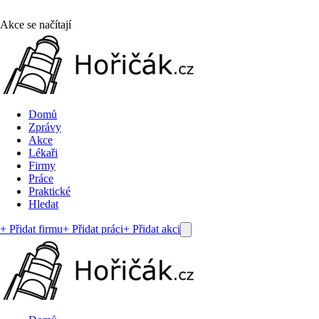
Akce se načítají
Domů
Zprávy
Akce
Lékaři
Firmy
Práce
Praktické
Hledat
+ Přidat firmu
+ Přidat práci
+ Přidat akci