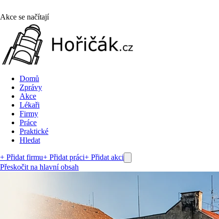
Akce se načítají
Domů
Zprávy
Akce
Lékaři
Firmy
Práce
Praktické
Hledat
+ Přidat firmu
+ Přidat práci
+ Přidat akci
Přeskočit na hlavní obsah